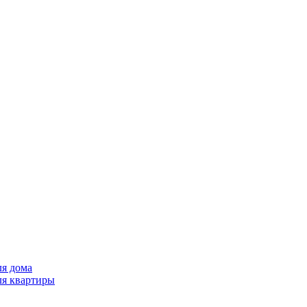
ля дома
ля квартиры