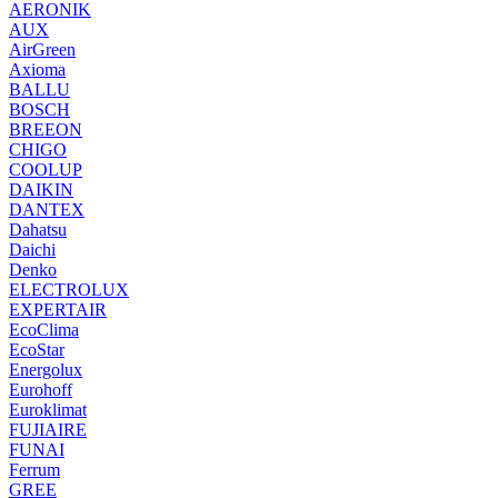
AERONIK
AUX
AirGreen
Axioma
BALLU
BOSCH
BREEON
CHIGO
COOLUP
DAIKIN
DANTEX
Dahatsu
Daichi
Denko
ELECTROLUX
EXPERTAIR
EcoClima
EcoStar
Energolux
Eurohoff
Euroklimat
FUJIAIRE
FUNAI
Ferrum
GREE