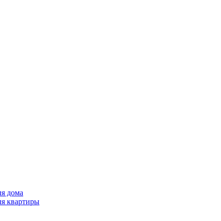
ля дома
ля квартиры