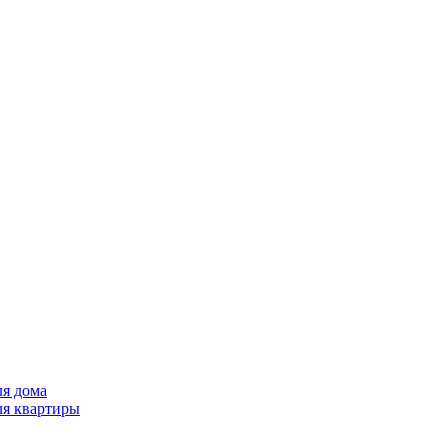
ля дома
ля квартиры