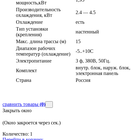
мощность,кВт
Производительность
2.4 — 4.5
охлаждения, кВт
Охлаждение
есть
Тип установки
настенный
(крепления)
Макс. длина трассы (м)
15
Диапазон рабочих
-5..+10С
температур (охлаждение)
Электропитание
3 ф, 380В, 50Гц.
внутр. блок, наруж. блок,
Комплект
электронная панель
Страна
Россия
сравнить товары
(0)
Закрыть окно
(Окно закроется через
сек.)
Количество:
1
Перейти в корзину