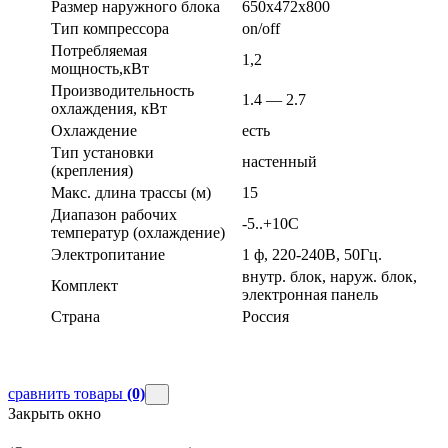
Размер наружного блока
650х472х800
Тип компрессора
on/off
Потребляемая
1,2
мощность,кВт
Производительность
1.4 — 2.7
охлаждения, кВт
Охлаждение
есть
Тип установки
настенный
(крепления)
Макс. длина трассы (м)
15
Диапазон рабочих
-5..+10С
температур (охлаждение)
Электропитание
1 ф, 220-240В, 50Гц.
внутр. блок, наруж. блок,
Комплект
электронная панель
Страна
Россия
сравнить товары
(0)
Закрыть окно