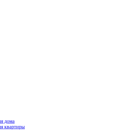
ля дома
ля квартиры