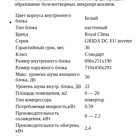
образование болезнетворных микроорганизмов.
Цвет корпуса внутреннего
Белый
блока
Тип блока
настенный
Бренд
Royal Clima
Серия
GRIDA DC EU inverter
Гарантийный срок, мес
36
Класс
Стандарт
Размер внутреннего блока
696х251х190
Размер наружного блока
710х450х293
Макс. уровень шума внешнего
50
блока, Дб
Уровень шума внутр. блока, Дб
22
Площадь помещения, м2
0 — 20
Тип компрессора
инвертор
Потребляемая мощность,кВт
0.59
Производительность
0 — 2.2
охлаждения, кВт
Производительность обогрева,
2,4
кВт