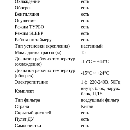
Охлаждение
есть
Обогрев
есть
Вентиляция
есть
Осушение
есть
Режим ТУРБО
есть
Режим SLEEP
есть
Работа по таймеру
есть
Тип установки (крепления)
настенный
Макс. длина трассы (м)
15
Диапазон рабочих температур
-15°С ~ +43°С
(охлаждение)
Диапазон рабочих температур
-15°С ~ +24°С
(обогрев)
Электропитание
1 ф, 220-240В, 50Гц.
внутр. блок, наруж.
Комплект
блок, ПДУ.
Тип фильтра
воздушный фильтр
Страна
Китай
Скрытый дисплей
есть
Пульт ДУ
есть
Самоочистка
есть