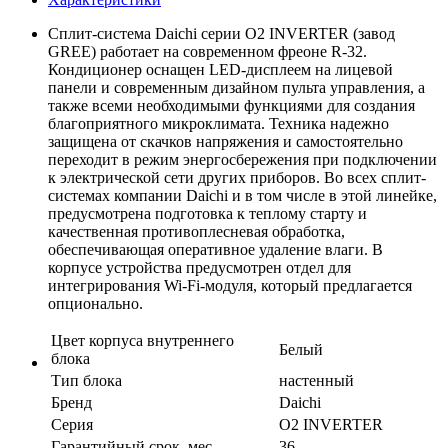
Сплит-система Daichi серии О2 INVERTER (завод
GREE) работает на современном фреоне R-32.
Кондиционер оснащен LED-дисплеем на лицевой
панели и современным дизайном пульта управления, а
также всеми необходимыми функциями для создания
благоприятного микроклимата. Техника надежно
защищена от скачков напряжения и самостоятельно
переходит в режим энергосбережения при подключении
к электрической сети других приборов. Во всех сплит-
системах компании Daichi и в том числе в этой линейке,
предусмотрена подготовка к теплому старту и
качественная противоплесневая обработка,
обеспечивающая оперативное удаление влаги. В
корпусе устройства предусмотрен отдел для
интегрирования Wi-Fi-модуля, который предлагается
опционально.
Цвет корпуса внутреннего
Белый
блока
Тип блока
настенный
Бренд
Daichi
Серия
O2 INVERTER
Гарантийный срок, мес
36