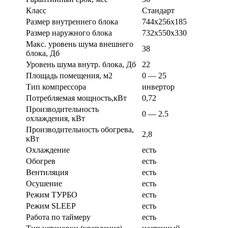
Класс
Стандарт
Размер внутреннего блока
744х256х185
Размер наружного блока
732х550х330
Макс. уровень шума внешнего
38
блока, Дб
Уровень шума внутр. блока, Дб
22
Площадь помещения, м2
0 — 25
Тип компрессора
инвертор
Потребляемая мощность,кВт
0,72
Производительность
0 — 2.5
охлаждения, кВт
Производительность обогрева,
2,8
кВт
Охлаждение
есть
Обогрев
есть
Вентиляция
есть
Осушение
есть
Режим ТУРБО
есть
Режим SLEEP
есть
Работа по таймеру
есть