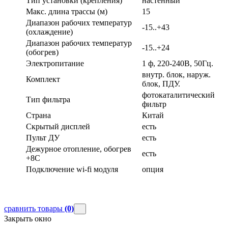
Тип установки (крепления)
настенный
Макс. длина трассы (м)
15
Диапазон рабочих температур
-15..+43
(охлаждение)
Диапазон рабочих температур
-15..+24
(обогрев)
Электропитание
1 ф, 220-240В, 50Гц.
внутр. блок, наруж.
Комплект
блок, ПДУ.
фотокаталитический
Тип фильтра
фильтр
Страна
Китай
Скрытый дисплей
есть
Пульт ДУ
есть
Дежурное отопление, обогрев
есть
+8С
Подключение wi-fi модуля
опция
сравнить товары
(0)
Закрыть окно