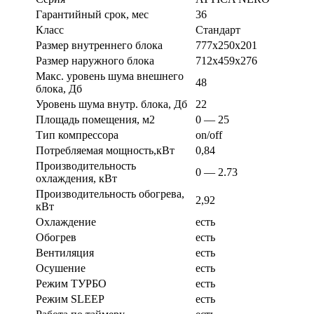
Гарантийный срок, мес
36
Класс
Стандарт
Размер внутреннего блока
777х250х201
Размер наружного блока
712х459х276
Макс. уровень шума внешнего
48
блока, Дб
Уровень шума внутр. блока, Дб
22
Площадь помещения, м2
0 — 25
Тип компрессора
on/off
Потребляемая мощность,кВт
0,84
Производительность
0 — 2.73
охлаждения, кВт
Производительность обогрева,
2,92
кВт
Охлаждение
есть
Обогрев
есть
Вентиляция
есть
Осушение
есть
Режим ТУРБО
есть
Режим SLEEP
есть