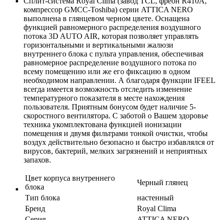
Сплит-система Royal Clima (завод TCL, фреон R410A,
компрессор GMCC-Toshiba) серии ATTICA NERO
выполнена в глянцевом черном цвете. Оснащена
функцией равномерного распределения воздушного
потока 3D AUTO AIR, которая позволяет управлять
горизонтальными и вертикальными жалюзи
внутреннего блока с пульта управления, обеспечивая
равномерное распределение воздушного потока по
всему помещению или же его фиксацию в одном
необходимом направлении. А благодаря функции IFEEL
всегда имеется возможность отследить изменение
температурного показателя в месте нахождения
пользователя. Приятным бонусом будет наличие 5-
скоростного вентилятора. С заботой о Вашем здоровье
техника укомплектована функцией ионизации
помещения и двумя фильтрами тонкой очистки, чтобы
воздух действительно безопасно и быстро избавлялся от
вирусов, бактерий, мелких загрязнений и неприятных
запахов.
Цвет корпуса внутреннего
Черный глянец
блока
Тип блока
настенный
Бренд
Royal Clima
Серия
ATTICA NERO