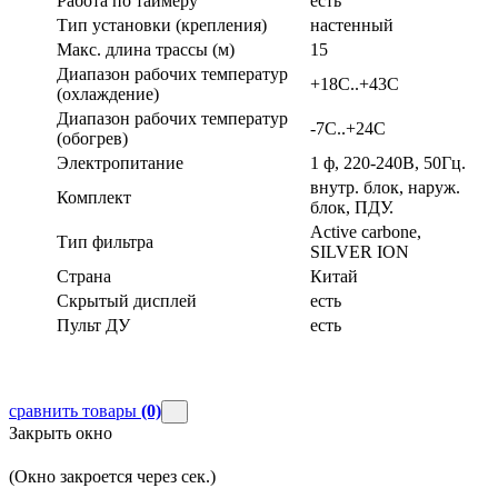
Работа по таймеру
есть
Тип установки (крепления)
настенный
Макс. длина трассы (м)
15
Диапазон рабочих температур
+18С..+43С
(охлаждение)
Диапазон рабочих температур
-7С..+24С
(обогрев)
Электропитание
1 ф, 220-240В, 50Гц.
внутр. блок, наруж.
Комплект
блок, ПДУ.
Active carbone,
Тип фильтра
SILVER ION
Страна
Китай
Скрытый дисплей
есть
Пульт ДУ
есть
сравнить товары
(0)
Закрыть окно
(Окно закроется через
сек.)