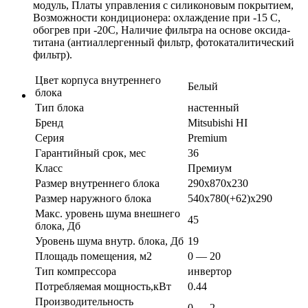
модуль, Платы управления с силиконовым покрытием,
Возможности кондиционера: охлаждение при -15 С,
обогрев при -20С, Наличие фильтра на основе оксида-
титана (антиаллергенный фильтр, фотокаталитический
фильтр).
Цвет корпуса внутреннего
Белый
блока
Тип блока
настенный
Бренд
Mitsubishi HI
Серия
Premium
Гарантийный срок, мес
36
Класс
Премиум
Размер внутреннего блока
290x870x230
Размер наружного блока
540x780(+62)x290
Макс. уровень шума внешнего
45
блока, Дб
Уровень шума внутр. блока, Дб
19
Площадь помещения, м2
0 — 20
Тип компрессора
инвертор
Потребляемая мощность,кВт
0.44
Производительность
0 — 2