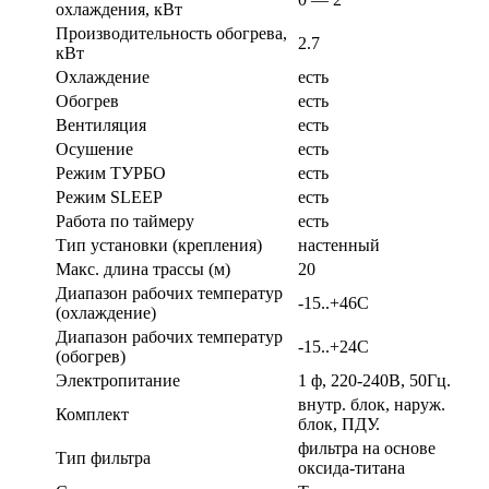
охлаждения, кВт
Производительность обогрева,
2.7
кВт
Охлаждение
есть
Обогрев
есть
Вентиляция
есть
Осушение
есть
Режим ТУРБО
есть
Режим SLEEP
есть
Работа по таймеру
есть
Тип установки (крепления)
настенный
Макс. длина трассы (м)
20
Диапазон рабочих температур
-15..+46С
(охлаждение)
Диапазон рабочих температур
-15..+24С
(обогрев)
Электропитание
1 ф, 220-240В, 50Гц.
внутр. блок, наруж.
Комплект
блок, ПДУ.
фильтра на основе
Тип фильтра
оксида-титана