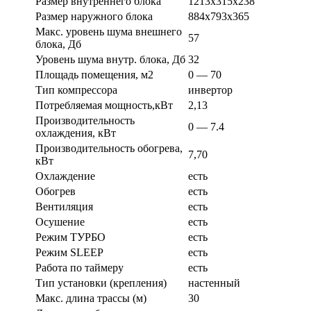
Размер внутреннего блока
1213х315х238
Размер наружного блока
884х793х365
Макс. уровень шума внешнего
57
блока, Дб
Уровень шума внутр. блока, Дб
32
Площадь помещения, м2
0 — 70
Тип компрессора
инвертор
Потребляемая мощность,кВт
2,13
Производительность
0 — 7.4
охлаждения, кВт
Производительность обогрева,
7,70
кВт
Охлаждение
есть
Обогрев
есть
Вентиляция
есть
Осушение
есть
Режим ТУРБО
есть
Режим SLEEP
есть
Работа по таймеру
есть
Тип установки (крепления)
настенный
Макс. длина трассы (м)
30