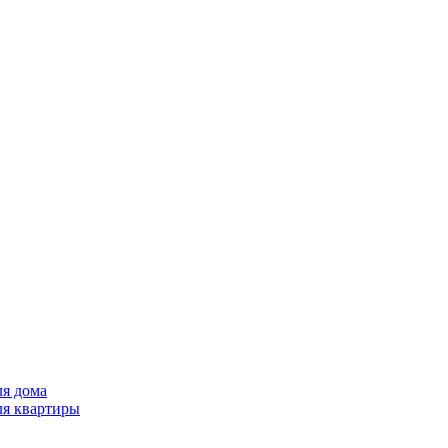
ля дома
ля квартиры