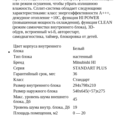
или режим осушения, чтобы убрать излишнюю
влажность. Сплит-система обладает следующими
характеристиками: класс энергоэффективности А+++,
дежурное отопление +10С, функция HI POWER
(повышенная мощность охлаждения), функция CLEAN
(режим самоочистки внутреннего блока), 3D-
обдув, встроенный wi-fi, авторестарт,
самодиагностика, таймер, блокировка от детей.
Цвет корпуса внутреннего
Белый
блока
Тип блока
настенный
Бренд
Mitsubishi HI
Серия
STANDART PLUS
Гарантийный срок, мес
36
Класс
Стандарт
Размер внутреннего блока
294x798x210
Размер наружного блока
540x645(+57)x275
Макс. уровень шума внешнего
45
блока, Дб
Уровень шума внутр. блока, Дб
19
Площадь помещения, м2
0 — 20