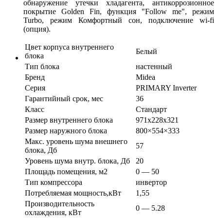
обнаружение утечки хладагента, антикоррозионное
покрытие Golden Fin, функция "Follow me", режим
Turbo, режим Комфортный сон, подключение wi-fi
(опция).
Цвет корпуса внутреннего
Белый
блока
Тип блока
настенный
Бренд
Midea
Серия
PRIMARY Inverter
Гарантийный срок, мес
36
Класс
Стандарт
Размер внутреннего блока
971х228х321
Размер наружного блока
800×554×333
Макс. уровень шума внешнего
57
блока, Дб
Уровень шума внутр. блока, Дб
20
Площадь помещения, м2
0 — 50
Тип компрессора
инвертор
Потребляемая мощность,кВт
1,55
Производительность
0 — 5.28
охлаждения, кВт