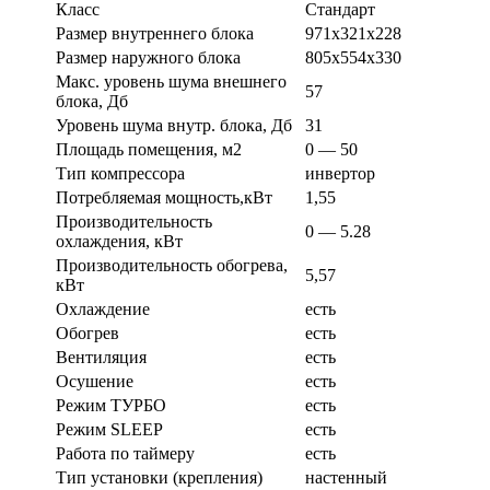
Класс
Стандарт
Размер внутреннего блока
971х321х228
Размер наружного блока
805х554х330
Макс. уровень шума внешнего
57
блока, Дб
Уровень шума внутр. блока, Дб
31
Площадь помещения, м2
0 — 50
Тип компрессора
инвертор
Потребляемая мощность,кВт
1,55
Производительность
0 — 5.28
охлаждения, кВт
Производительность обогрева,
5,57
кВт
Охлаждение
есть
Обогрев
есть
Вентиляция
есть
Осушение
есть
Режим ТУРБО
есть
Режим SLEEP
есть
Работа по таймеру
есть
Тип установки (крепления)
настенный