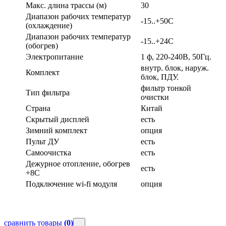
Макс. длина трассы (м)
30
Диапазон рабочих температур
-15..+50С
(охлаждение)
Диапазон рабочих температур
-15..+24С
(обогрев)
Электропитание
1 ф, 220-240В, 50Гц.
внутр. блок, наруж.
Комплект
блок, ПДУ.
фильтр тонкой
Тип фильтра
очистки
Страна
Китай
Скрытый дисплей
есть
Зимний комплект
опция
Пульт ДУ
есть
Самоочистка
есть
Дежурное отопление, обогрев
есть
+8С
Подключение wi-fi модуля
опция
сравнить товары
(0)