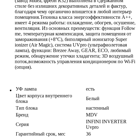
(завод Midea, фреон R32) выполнена в сдержанном
стиле без излишних декоративных деталей и фактур,
благодаря чему органично впишется в любой интерьер
помещения.Техника класса энергоэффективности А++,
имеет 4 режима работы: охлаждение, обогрев, осушение,
вентиляция. Из основных преимуществ: функция Follow
me, температурная компенсация, защита помещения от
замораживания (+8°С), биполярный ионизатор Super
ionizer (Air Magic), система UVpro (ультрафиолетовая
лампа), функции: Brezee Away, GEAR, ECO, любимый
режим, обнаружение утечки хладагента; 3D воздушный
поток,возможность управления кондиционером по Wi-Fi
(опция).
УФ лампа
есть
Цвет корпуса внутреннего
Белый
блока
Тип блока
настенный
Бренд
MDV
INFINI INVERTER
Серия
Uvpro
Гарантийный срок, мес
36