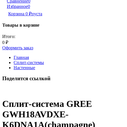
Сравнение
0
Избранное
0
Корзина
0
₽
пуста
Товары в корзине
Итого:
0
₽
Оформить заказ
Главная
Сплит-системы
Настенные
Поделится ссылкой
Сплит-система GREE
GWH18AVDXE-
K6DNA1A(champagne)