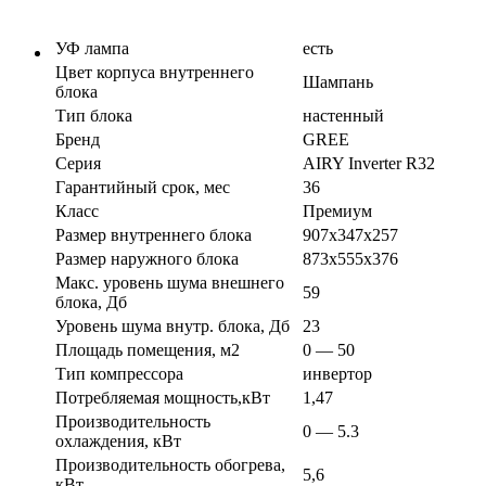
УФ лампа
есть
Цвет корпуса внутреннего
Шампань
блока
Тип блока
настенный
Бренд
GREE
Серия
AIRY Inverter R32
Гарантийный срок, мес
36
Класс
Премиум
Размер внутреннего блока
907х347х257
Размер наружного блока
873х555х376
Макс. уровень шума внешнего
59
блока, Дб
Уровень шума внутр. блока, Дб
23
Площадь помещения, м2
0 — 50
Тип компрессора
инвертор
Потребляемая мощность,кВт
1,47
Производительность
0 — 5.3
охлаждения, кВт
Производительность обогрева,
5,6
кВт