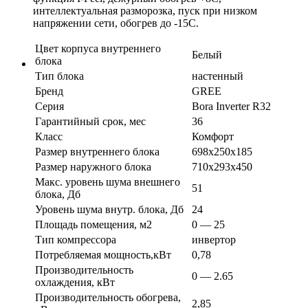
интеллектуальная разморозка, пуск при низком
напряжении сети, обогрев до -15С.
Цвет корпуса внутреннего
Белый
блока
Тип блока
настенный
Бренд
GREE
Серия
Bora Inverter R32
Гарантийный срок, мес
36
Класс
Комфорт
Размер внутреннего блока
698х250х185
Размер наружного блока
710х293х450
Макс. уровень шума внешнего
51
блока, Дб
Уровень шума внутр. блока, Дб
24
Площадь помещения, м2
0 — 25
Тип компрессора
инвертор
Потребляемая мощность,кВт
0,78
Производительность
0 — 2.65
охлаждения, кВт
Производительность обогрева,
2,85