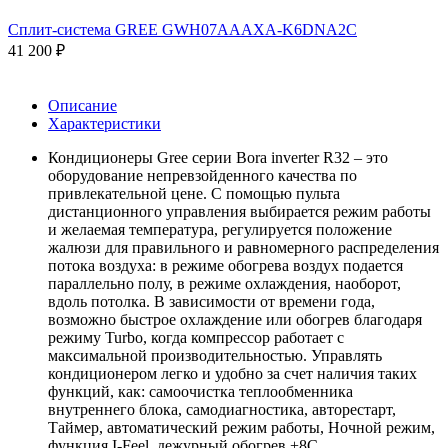
Сплит-система GREE GWH07AAAXA-K6DNA2C
41 200
₽
Описание
Характеристики
Кондиционеры Gree серии Bora inverter R32 – это
оборудование непревзойденного качества по
привлекательной цене. С помощью пульта
дистанционного управления выбирается режим работы
и желаемая температура, регулируется положение
жалюзи для правильного и равномерного распределения
потока воздуха: в режиме обогрева воздух подается
параллельно полу, в режиме охлаждения, наоборот,
вдоль потолка. В зависимости от времени года,
возможно быстрое охлаждение или обогрев благодаря
режиму Turbo, когда компрессор работает с
максимальной производительностью. Управлять
кондиционером легко и удобно за счет наличия таких
функций, как: самоочистка теплообменника
внутреннего блока, самодиагностика, авторестарт,
Таймер, автоматический режим работы, Ночной режим,
функция I-Feel, дежурный обогрев +8С,