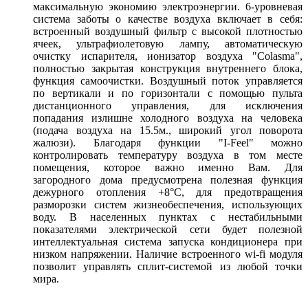
максимальную экономию электроэнергии. 6-уровневая
система заботы о качестве воздуха включает в себя:
встроенный воздушный фильтр с высокой плотностью
ячеек, ультрафиолетовую лампу, автоматическую
очистку испарителя, ионизатор воздуха "Colasma",
полностью закрытая конструкция внутреннего блока,
функция самоочистки. Воздушный поток управляется
по вертикали и по горизонтали с помощью пульта
дистанционного управления, для исключения
попадания излишне холодного воздуха на человека
(подача воздуха на 15.5м., широкий угол поворота
жалюзи). Благодаря функции "I-Feel" можно
контролировать температуру воздуха в том месте
помещения, которое важно именно Вам. Для
загородного дома предусмотрена полезная функция
дежурного отопления +8°С, для предотвращения
разморозки систем жизнеобеспечения, использующих
воду. В населенных пунктах с нестабильными
показателями электрической сети будет полезной
интеллектуальная система запуска кондиционера при
низком напряжении. Наличие встроенного wi-fi модуля
позволит управлять сплит-системой из любой точки
мира.