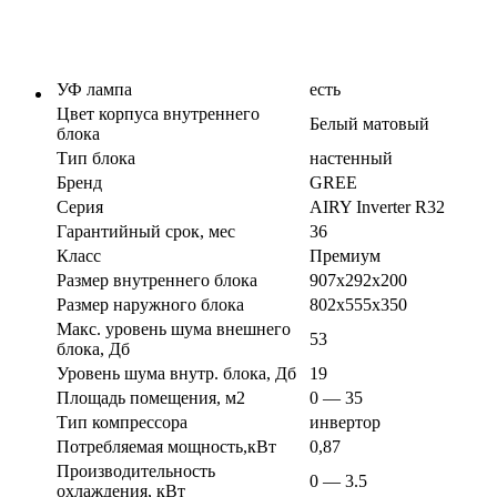
УФ лампа
есть
Цвет корпуса внутреннего
Белый матовый
блока
Тип блока
настенный
Бренд
GREE
Серия
AIRY Inverter R32
Гарантийный срок, мес
36
Класс
Премиум
Размер внутреннего блока
907х292х200
Размер наружного блока
802х555х350
Макс. уровень шума внешнего
53
блока, Дб
Уровень шума внутр. блока, Дб
19
Площадь помещения, м2
0 — 35
Тип компрессора
инвертор
Потребляемая мощность,кВт
0,87
Производительность
0 — 3.5
охлаждения, кВт