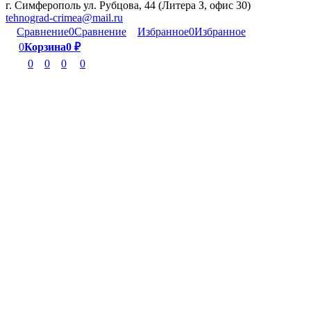
г. Симферополь ул. Рубцова, 44 (Литера З, офис 30)
tehnograd-crimea@mail.ru
Сравнение
0
Сравнение
Избранное
0
Избранное
0
Корзина
0
₽
0
0
0
0