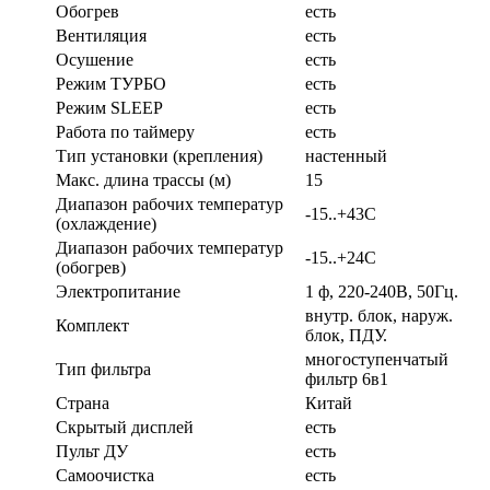
Обогрев
есть
Вентиляция
есть
Осушение
есть
Режим ТУРБО
есть
Режим SLEEP
есть
Работа по таймеру
есть
Тип установки (крепления)
настенный
Макс. длина трассы (м)
15
Диапазон рабочих температур
-15..+43С
(охлаждение)
Диапазон рабочих температур
-15..+24С
(обогрев)
Электропитание
1 ф, 220-240В, 50Гц.
внутр. блок, наруж.
Комплект
блок, ПДУ.
многоступенчатый
Тип фильтра
фильтр 6в1
Страна
Китай
Скрытый дисплей
есть
Пульт ДУ
есть
Самоочистка
есть