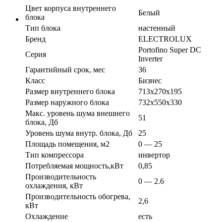
Цвет корпуса внутреннего
Белый
блока
Тип блока
настенный
Бренд
ELECTROLUX
Portofino Super DC
Серия
Inverter
Гарантийный срок, мес
36
Класс
Бизнес
Размер внутреннего блока
713х270х195
Размер наружного блока
732х550х330
Макс. уровень шума внешнего
51
блока, Дб
Уровень шума внутр. блока, Дб
25
Площадь помещения, м2
0 — 25
Тип компрессора
инвертор
Потребляемая мощность,кВт
0,85
Производительность
0 — 2.6
охлаждения, кВт
Производительность обогрева,
2,6
кВт
Охлаждение
есть