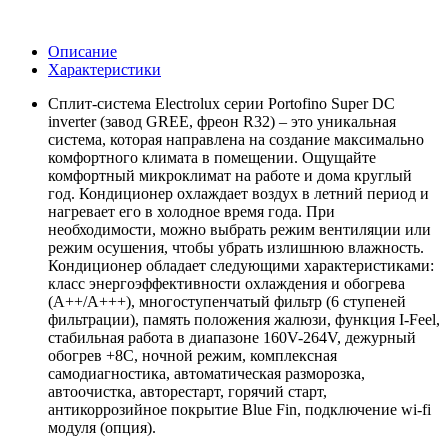
Описание
Характеристики
Сплит-система Electrolux серии Portofino Super DC
inverter (завод GREE, фреон R32) – это уникальная
система, которая направлена на создание максимально
комфортного климата в помещении. Ощущайте
комфортный микроклимат на работе и дома круглый
год. Кондиционер охлаждает воздух в летний период и
нагревает его в холодное время года. При
необходимости, можно выбрать режим вентиляции или
режим осушения, чтобы убрать излишнюю влажность.
Кондиционер обладает следующими характеристиками:
класс энергоэффективности охлаждения и обогрева
(А++/A+++), многоступенчатый фильтр (6 ступеней
фильтрации), память положения жалюзи, функция I-Feel,
стабильная работа в диапазоне 160V-264V, дежурный
обогрев +8С, ночной режим, комплексная
самодиагностика, автоматическая разморозка,
автоочистка, авторестарт, горячий старт,
антикоррозийное покрытие Blue Fin, подключение wi-fi
модуля (опция).