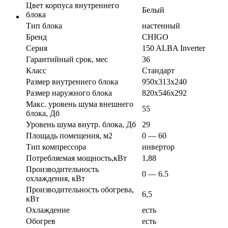
Цвет корпуса внутреннего
Белый
блока
Тип блока
настенный
Бренд
CHIGO
Серия
150 ALBA Inverter
Гарантийный срок, мес
36
Класс
Стандарт
Размер внутреннего блока
950х313х240
Размер наружного блока
820х546х292
Макс. уровень шума внешнего
55
блока, Дб
Уровень шума внутр. блока, Дб
29
Площадь помещения, м2
0 — 60
Тип компрессора
инвертор
Потребляемая мощность,кВт
1,88
Производительность
0 — 6.5
охлаждения, кВт
Производительность обогрева,
6,5
кВт
Охлаждение
есть
Обогрев
есть