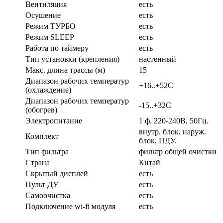
Вентиляция
есть
Осушение
есть
Режим ТУРБО
есть
Режим SLEEP
есть
Работа по таймеру
есть
Тип установки (крепления)
настенный
Макс. длина трассы (м)
15
Диапазон рабочих температур
+16..+52C
(охлаждение)
Диапазон рабочих температур
-15..+32С
(обогрев)
Электропитание
1 ф, 220-240В, 50Гц.
внутр. блок, наруж.
Комплект
блок, ПДУ.
Тип фильтра
фильтр общей очистки
Страна
Китай
Скрытый дисплей
есть
Пульт ДУ
есть
Самоочистка
есть
Подключение wi-fi модуля
есть