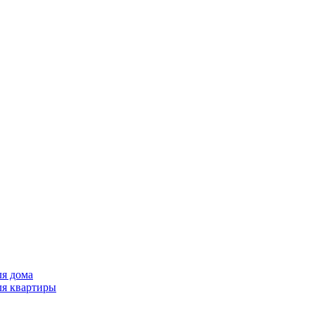
ля дома
ля квартиры