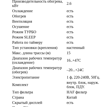
Производительность обогрева,
2.6
кВт
Охлаждение
есть
Обогрев
есть
Вентиляция
есть
Осушение
есть
Режим ТУРБО
есть
Режим SLEEP
есть
Работа по таймеру
есть
Тип установки (крепления)
настенный
Макс. длина трассы (м)
15
Диапазон рабочих температур
16..+47C
(охлаждение)
Диапазон рабочих температур
–20...+24C
(обогрев)
Электропитание
1 ф, 220-240В, 50Гц.
внутр. блок, наруж.
Комплект
блок, ПДУ.
Тип фильтра
HAF фильтр
Страна
Китай
Скрытый дисплей
есть