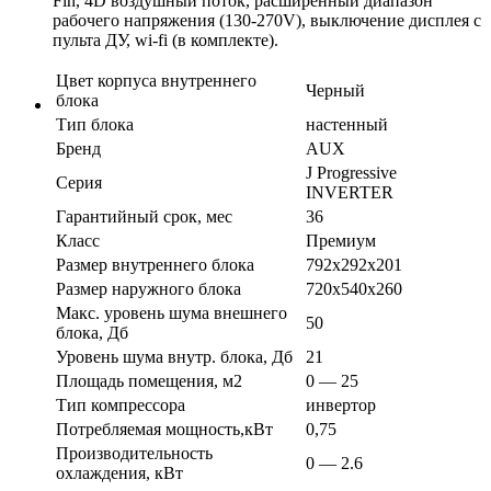
Fin, 4D воздушный поток, расширенный диапазон
рабочего напряжения (130-270V), выключение дисплея с
пульта ДУ, wi-fi (в комплекте).
Цвет корпуса внутреннего
Черный
блока
Тип блока
настенный
Бренд
AUX
J Progressive
Серия
INVERTER
Гарантийный срок, мес
36
Класс
Премиум
Размер внутреннего блока
792x292x201
Размер наружного блока
720x540x260
Макс. уровень шума внешнего
50
блока, Дб
Уровень шума внутр. блока, Дб
21
Площадь помещения, м2
0 — 25
Тип компрессора
инвертор
Потребляемая мощность,кВт
0,75
Производительность
0 — 2.6
охлаждения, кВт