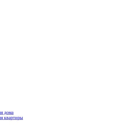
ля дома
ля квартиры