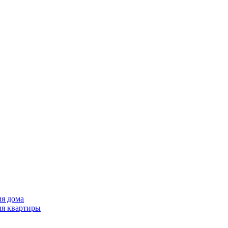
ля дома
ля квартиры