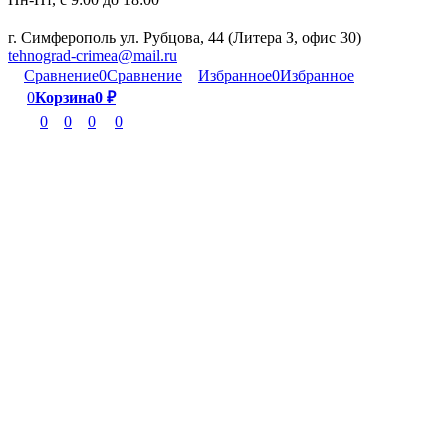
г. Симферополь ул. Рубцова, 44 (Литера З, офис 30)
tehnograd-crimea@mail.ru
Сравнение
0
Сравнение
Избранное
0
Избранное
0
Корзина
0
₽
0
0
0
0