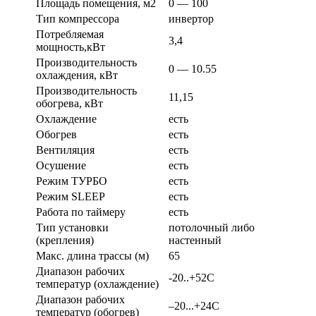
Площадь помещения, м2
0 — 100
Тип компрессора
инвертор
Потребляемая
3,4
мощность,кВт
Производительность
0 — 10.55
охлаждения, кВт
Производительность
11,15
обогрева, кВт
Охлаждение
есть
Обогрев
есть
Вентиляция
есть
Осушение
есть
Режим ТУРБО
есть
Режим SLEEP
есть
Работа по таймеру
есть
Тип установки
потолочный либо
(крепления)
настенный
Макс. длина трассы (м)
65
Диапазон рабочих
-20..+52С
температур (охлаждение)
Диапазон рабочих
–20...+24С
температур (обогрев)