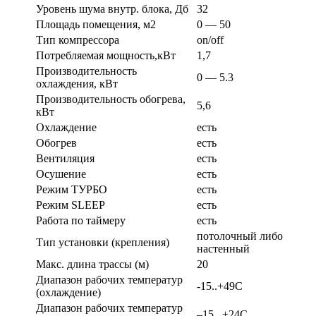
Уровень шума внутр. блока, Дб
32
Площадь помещения, м2
0 — 50
Тип компрессора
on/off
Потребляемая мощность,кВт
1,7
Производительность
0 — 5.3
охлаждения, кВт
Производительность обогрева,
5,6
кВт
Охлаждение
есть
Обогрев
есть
Вентиляция
есть
Осушение
есть
Режим ТУРБО
есть
Режим SLEEP
есть
Работа по таймеру
есть
потолочный либо
Тип установки (крепления)
настенный
Макс. длина трассы (м)
20
Диапазон рабочих температур
-15..+49С
(охлаждение)
Диапазон рабочих температур
–15...+24С