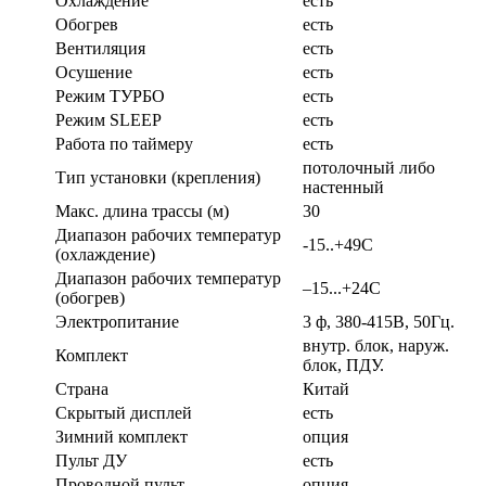
Охлаждение
есть
Обогрев
есть
Вентиляция
есть
Осушение
есть
Режим ТУРБО
есть
Режим SLEEP
есть
Работа по таймеру
есть
потолочный либо
Тип установки (крепления)
настенный
Макс. длина трассы (м)
30
Диапазон рабочих температур
-15..+49С
(охлаждение)
Диапазон рабочих температур
–15...+24С
(обогрев)
Электропитание
3 ф, 380-415В, 50Гц.
внутр. блок, наруж.
Комплект
блок, ПДУ.
Страна
Китай
Скрытый дисплей
есть
Зимний комплект
опция
Пульт ДУ
есть
Проводной пульт
опция