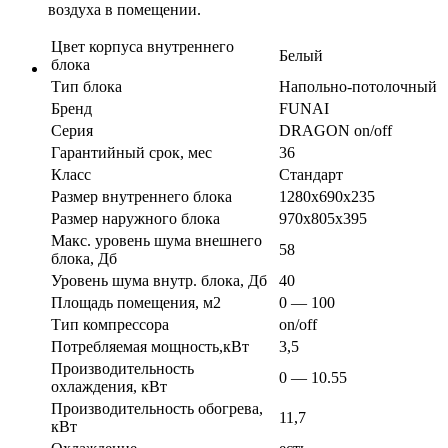
воздуха в помещении.
Цвет корпуса внутреннего
Белый
блока
Тип блока
Напольно-потолочный
Бренд
FUNAI
Серия
DRAGON on/off
Гарантийный срок, мес
36
Класс
Стандарт
Размер внутреннего блока
1280х690х235
Размер наружного блока
970х805х395
Макс. уровень шума внешнего
58
блока, Дб
Уровень шума внутр. блока, Дб
40
Площадь помещения, м2
0 — 100
Тип компрессора
on/off
Потребляемая мощность,кВт
3,5
Производительность
0 — 10.55
охлаждения, кВт
Производительность обогрева,
11,7
кВт