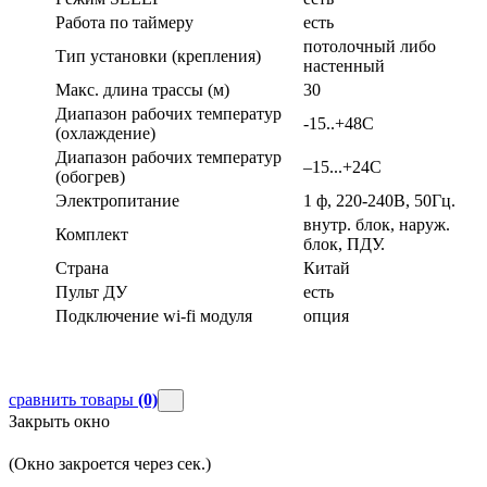
Работа по таймеру
есть
потолочный либо
Тип установки (крепления)
настенный
Макс. длина трассы (м)
30
Диапазон рабочих температур
-15..+48С
(охлаждение)
Диапазон рабочих температур
–15...+24С
(обогрев)
Электропитание
1 ф, 220-240В, 50Гц.
внутр. блок, наруж.
Комплект
блок, ПДУ.
Страна
Китай
Пульт ДУ
есть
Подключение wi-fi модуля
опция
сравнить товары
(0)
Закрыть окно
(Окно закроется через
сек.)