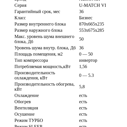
Серия
U-MATCH VI
Гарантийный срок, мес
36
Класс
Бизнес
Размер внутреннего блока
870х665х235
Размер наружного блока
553х675х285
Макс. уровень шума внешнего
50
блока, Дб
Уровень шума внутр. блока, Дб
36
Площадь помещения, м2
0 — 50
Тип компрессора
инвертор
Потребляемая мощность,кВт
1,56
Производительность
0 — 5.3
охлаждения, кВт
Производительность обогрева,
5,8
кВт
Охлаждение
есть
Обогрев
есть
Вентиляция
есть
Осушение
есть
Режим ТУРБО
есть
Режим SLEEP
есть