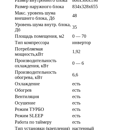
Размер внутреннего блока
800х300х198
Размер наружного блока
834х328х655
Макс. уровень шума
48
внешнего блока, Дб
Уровень шума внутр. блока,
35
Дб
Площадь помещения, м2
0 — 70
Тип компрессора
инвертор
Потребляемая
1,92
мощность,кВт
Производительность
0 — 6
охлаждения, кВт
Производительность
6,6
обогрева, кВт
Охлаждение
есть
Обогрев
есть
Вентиляция
есть
Осушение
есть
Режим ТУРБО
есть
Режим SLEEP
есть
Работа по таймеру
есть
Тип установки (крепления)
настенный