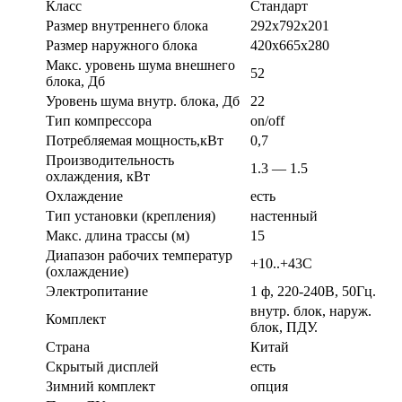
Класс
Стандарт
Размер внутреннего блока
292х792х201
Размер наружного блока
420х665х280
Макс. уровень шума внешнего
52
блока, Дб
Уровень шума внутр. блока, Дб
22
Тип компрессора
on/off
Потребляемая мощность,кВт
0,7
Производительность
1.3 — 1.5
охлаждения, кВт
Охлаждение
есть
Тип установки (крепления)
настенный
Макс. длина трассы (м)
15
Диапазон рабочих температур
+10..+43С
(охлаждение)
Электропитание
1 ф, 220-240В, 50Гц.
внутр. блок, наруж.
Комплект
блок, ПДУ.
Страна
Китай
Скрытый дисплей
есть
Зимний комплект
опция