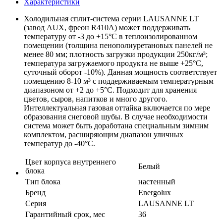
Характеристики
Холодильная сплит-система серии LAUSANNE LT
(завод AUX, фреон R410A) может поддерживать
температуру от -3 до +15°С в теплоизолированном
помещении (толщина
пенополиуретановых панелей не
менее 80 мм; плотность загрузки продукции 250кг/м³;
температура загружаемого продукта не выше +25°С,
суточный оборот -10%). Данная мощность соответствует
помещению 8-10 м³ с поддерживаемым температурным
диапазоном от +2 до +5°С. Подходит для хранения
цветов, сыров, напитков и много другого.
Интеллектуальная газовая оттайка включается по мере
образования снеговой шубы. В случае необходимости
система может быть доработана специальным зимним
комплектом, расширяющим диапазон уличных
температур до -40°С.
Цвет корпуса внутреннего
Белый
блока
Тип блока
настенный
Бренд
Energolux
Серия
LAUSANNE LT
Гарантийный срок, мес
36