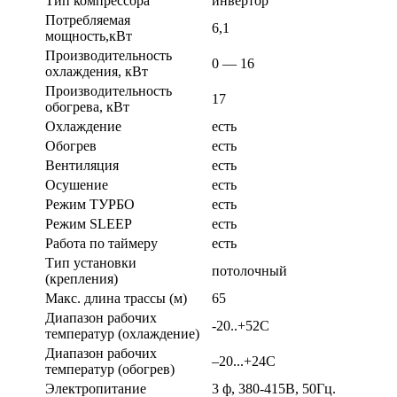
Тип компрессора
инвертор
Потребляемая
6,1
мощность,кВт
Производительность
0 — 16
охлаждения, кВт
Производительность
17
обогрева, кВт
Охлаждение
есть
Обогрев
есть
Вентиляция
есть
Осушение
есть
Режим ТУРБО
есть
Режим SLEEP
есть
Работа по таймеру
есть
Тип установки
потолочный
(крепления)
Макс. длина трассы (м)
65
Диапазон рабочих
-20..+52С
температур (охлаждение)
Диапазон рабочих
–20...+24С
температур (обогрев)
Электропитание
3 ф, 380-415В, 50Гц.