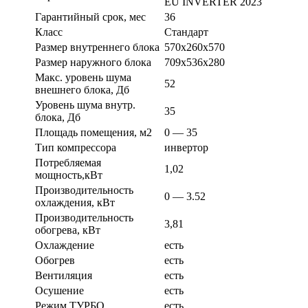
EU INVERTER 2023
Гарантийный срок, мес
36
Класс
Стандарт
Размер внутреннего блока
570х260х570
Размер наружного блока
709х536х280
Макс. уровень шума
52
внешнего блока, Дб
Уровень шума внутр.
35
блока, Дб
Площадь помещения, м2
0 — 35
Тип компрессора
инвертор
Потребляемая
1,02
мощность,кВт
Производительность
0 — 3.52
охлаждения, кВт
Производительность
3,81
обогрева, кВт
Охлаждение
есть
Обогрев
есть
Вентиляция
есть
Осушение
есть
Режим ТУРБО
есть