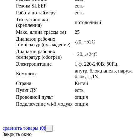
Режим SLEEP
есть
Работа по таймеру
есть
Тип установки
потолочный
(крепления)
Макс. длина трассы (м)
25
Диапазон рабочих
-20..+52С
температур (охлаждение)
Диапазон рабочих
–20...+24С
температур (обогрев)
Электропитание
1 ф, 220-240В, 50Гц.
внутр. блок,панель, наруж.
Комплект
блок, ПДУ.
Страна
Китай
Пульт ДУ
есть
Проводной пульт
опция
Подключение wi-fi модуля
опция
сравнить товары
(0)
Закрыть окно