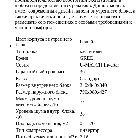
любом из представленных режимов. Данная модель
имеет современный дизайн панели внутреннего блока, а
также практически не издает шума, что позволяет
размещать ее в помещениях с особыми требованиями к
уровню комфорта.
Цвет корпуса внутреннего
Белый
блока
Тип блока
кассетный
Бренд
GREE
Серия
U-MATCH Inverter
Гарантийный срок, мес
36
Класс
Стандарт
Размер внутреннего блока
240x840x840
Размер наружного блока
790x980x427
Макс. уровень шума
57
внешнего блока, Дб
Уровень шума внутр. блока,
38
Дб
Площадь помещения, м2
0 — 70
Тип компрессора
инвертор
Потребляемая мощность,кВт
2,18