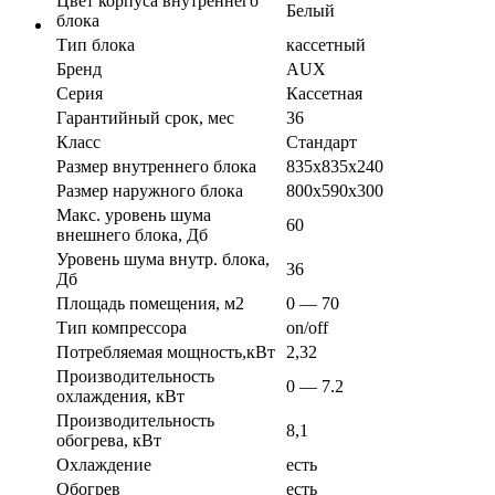
Цвет корпуса внутреннего
Белый
блока
Тип блока
кассетный
Бренд
AUX
Серия
Кассетная
Гарантийный срок, мес
36
Класс
Стандарт
Размер внутреннего блока
835x835x240
Размер наружного блока
800x590x300
Макс. уровень шума
60
внешнего блока, Дб
Уровень шума внутр. блока,
36
Дб
Площадь помещения, м2
0 — 70
Тип компрессора
on/off
Потребляемая мощность,кВт
2,32
Производительность
0 — 7.2
охлаждения, кВт
Производительность
8,1
обогрева, кВт
Охлаждение
есть
Обогрев
есть