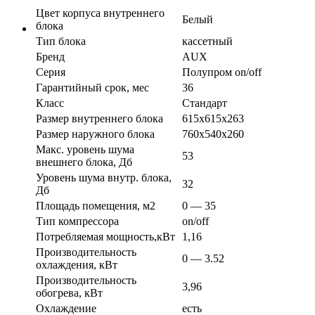
Цвет корпуса внутреннего
Белый
блока
Тип блока
кассетный
Бренд
AUX
Серия
Полупром on/off
Гарантийный срок, мес
36
Класс
Стандарт
Размер внутреннего блока
615x615x263
Размер наружного блока
760x540x260
Макс. уровень шума
53
внешнего блока, Дб
Уровень шума внутр. блока,
32
Дб
Площадь помещения, м2
0 — 35
Тип компрессора
on/off
Потребляемая мощность,кВт
1,16
Производительность
0 — 3.52
охлаждения, кВт
Производительность
3,96
обогрева, кВт
Охлаждение
есть