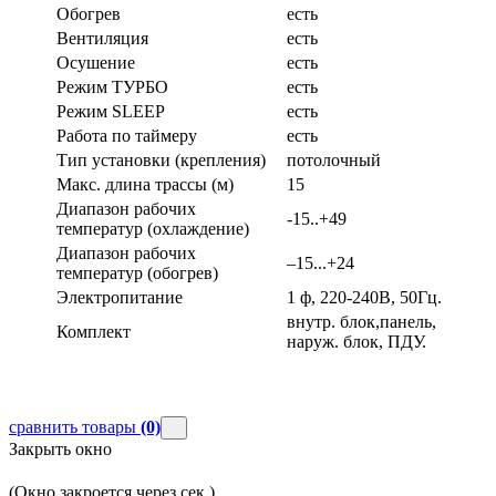
Обогрев
есть
Вентиляция
есть
Осушение
есть
Режим ТУРБО
есть
Режим SLEEP
есть
Работа по таймеру
есть
Тип установки (крепления)
потолочный
Макс. длина трассы (м)
15
Диапазон рабочих
-15..+49
температур (охлаждение)
Диапазон рабочих
–15...+24
температур (обогрев)
Электропитание
1 ф, 220-240В, 50Гц.
внутр. блок,панель,
Комплект
наруж. блок, ПДУ.
сравнить товары
(0)
Закрыть окно
(Окно закроется через
сек.)