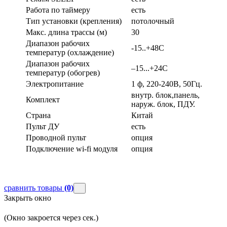
Работа по таймеру
есть
Тип установки (крепления)
потолочный
Макс. длина трассы (м)
30
Диапазон рабочих
-15..+48С
температур (охлаждение)
Диапазон рабочих
–15...+24С
температур (обогрев)
Электропитание
1 ф, 220-240В, 50Гц.
внутр. блок,панель,
Комплект
наруж. блок, ПДУ.
Страна
Китай
Пульт ДУ
есть
Проводной пульт
опция
Подключение wi-fi модуля
опция
сравнить товары
(0)
Закрыть окно
(Окно закроется через
сек.)