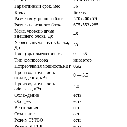
Гарантийный срок, мес
36
Класс
Бизнес
Размер внутреннего блока
570х260х570
Размер наружного блока
675х553х285
Макс. уровень шума
48
внешнего блока, Дб
Уровень шума внутр. блока,
33
Дб
Площадь помещения, м2
0 — 35
Тип компрессора
инвертор
Потребляемая мощность,кВт
0,92
Производительность
0 — 3.5
охлаждения, кВт
Производительность
4,0
обогрева, кВт
Охлаждение
есть
Обогрев
есть
Вентиляция
есть
Осушение
есть
Режим ТУРБО
есть
Режим SLEEP
есть