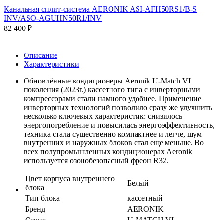
Канальная сплит-система AERONIK ASI-AFH50RS1/B-S
INV/ASO-AGUHN50R1/INV
82 400
₽
Описание
Характеристики
Обновлённые кондиционеры Aeronik U-Match VI
поколения (2023г.) кассетного типа с инверторными
компрессорами стали намного удобнее. Применение
инверторных технологий позволило сразу же улучшить
несколько ключевых характеристик: снизилось
энергопотребление и повысилась энергоэффективность,
техника стала существенно компактнее и легче, шум
внутренних и наружных блоков стал еще меньше. Во
всех полупромышленных кондиционерах Aeronik
используется озонобезопасный фреон R32.
Цвет корпуса внутреннего
Белый
блока
Тип блока
кассетный
Бренд
AERONIK
Серия
U-MATCH VI