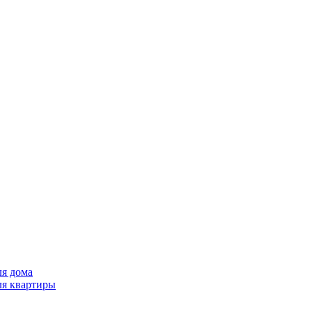
ля дома
ля квартиры