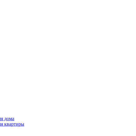
ля дома
ля квартиры