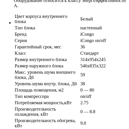
Оборудование относится к классу энергоэффективности
А.
Цвет корпуса внутреннего
Белый
блока
Тип блока
настенный
Бренд
iCongo
Серия
iCongo on/off
Гарантийный срок, мес
36
Класс
Стандарт
Размер внутреннего блока
314x954x245
Размер наружного блока
546x835x322
Макс. уровень шума внешнего
59
блока, Дб
Уровень шума внутр. блока, Дб
38
Площадь помещения, м2
0 — 80
Тип компрессора
on/off
Потребляемая мощность,кВт
2.75
Производительность
0 — 8.8
охлаждения, кВт
Производительность обогрева,
9.0
кВт